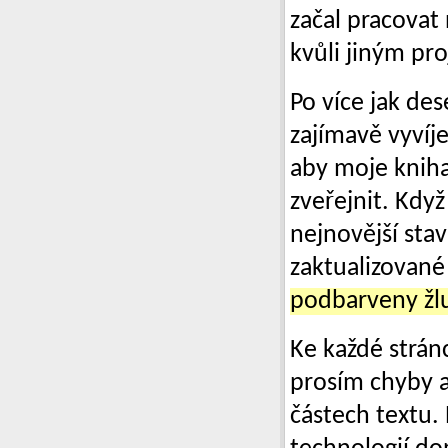
začal pracovat 
kvůli jiným pr
Po více jak de
zajímavě vyvíj
aby moje kniha 
zveřejnit. Když
nejnovější stav
zaktualizované
podbarveny žl
Ke každé strá
prosím chyby a
částech textu