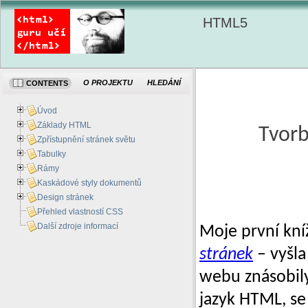
HTML5
O PROJEKTU
HLEDÁNÍ
CONTENTS
Úvod
Základy HTML
Tvorb
Zpřístupnění stránek světu
Tabulky
Rámy
Kaskádové styly dokumentů
Design stránek
Přehled vlastností CSS
Další zdroje informací
Moje první kn
stránek
– vyšla
webu znásobil
jazyk HTML, se