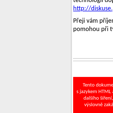
technologií do
http://diskuse
Přeji vám příj
pomohou při t
Tento dokume
s jazykem HTML a
dalšího šíření
výslovně zak