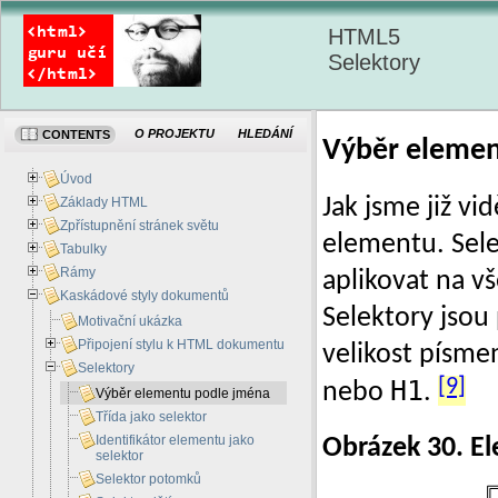
HTML5
Selektory
O PROJEKTU
HLEDÁNÍ
CONTENTS
Výběr elemen
Úvod
Jak jsme již vi
Základy HTML
Zpřístupnění stránek světu
elementu. Sel
Tabulky
Rámy
aplikovat na v
Kaskádové styly dokumentů
Selektory jsou
Motivační ukázka
Připojení stylu k HTML dokumentu
velikost písme
Selektory
H1
[9]
nebo
.
Výběr elementu podle jména
Třída jako selektor
Identifikátor elementu jako
Obrázek 30. E
selektor
Selektor potomků