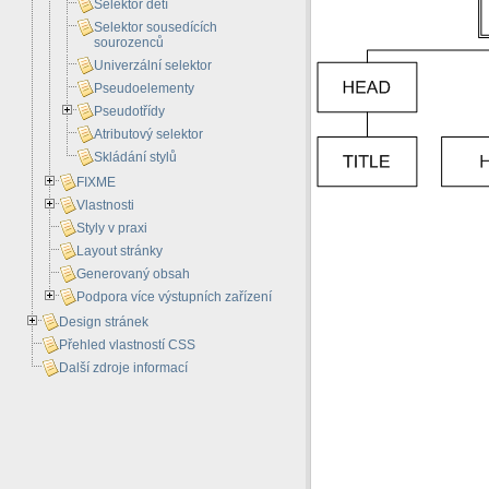
Selektor dětí
Selektor sousedících
sourozenců
Univerzální selektor
Pseudoelementy
Pseudotřídy
Atributový selektor
Skládání stylů
FIXME
Vlastnosti
Styly v praxi
Layout stránky
Generovaný obsah
Podpora více výstupních zařízení
Design stránek
Přehled vlastností CSS
Další zdroje informací