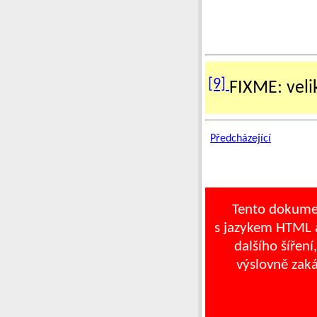
[9]
FIXME: vel
Předcházející
Tento dokume
s jazykem HTML a
dalšího šíření
výslovně zak