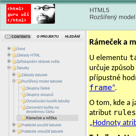
HTML5
Rozšířený model
O PROJEKTU
HLEDÁNÍ
CONTENTS
Rámeček a m
Úvod
Základy HTML
t
U elementu
Zpřístupnění stránek světu
určuje způsob 
Tabulky
Základy tabulek
přípustné hod
Rozšířený model tabulek
frame
“
.
Skupiny řádek
Skupiny sloupců
Označování buněk tabulky
O tom, kde a j
Zarovnání buňky na
rules
atribut
desetinnou čárku
Rámeček a mřížka
„Hodnoty atr
Praktické použití tabulek
Praktické zneužití tabulek