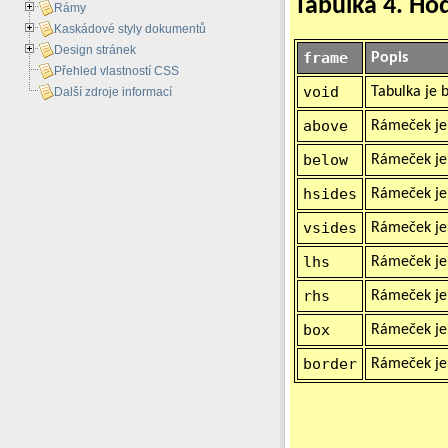
Tabulka 4. Ho
Rámy
Kaskádové styly dokumentů
Design stránek
frame
Popis
Přehled vlastností CSS
void
Tabulka je 
Další zdroje informací
above
Rámeček je 
below
Rámeček je 
hsides
Rámeček je 
vsides
Rámeček je 
lhs
Rámeček je 
rhs
Rámeček je 
box
Rámeček je 
border
Rámeček je 