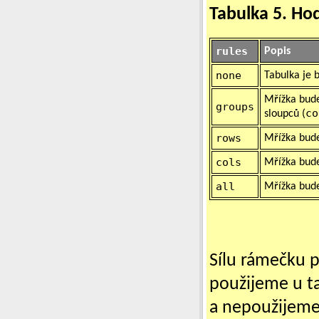
Tabulka 5. Ho
rules
Popis
none
Tabulka je 
Mřížka bude
groups
co
sloupců (
rows
Mřížka bude
cols
Mřížka bude
all
Mřížka bud
Sílu rámečku p
použijeme u 
a nepoužijem