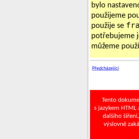
bylo nastave
použijeme po
fr
použije se
potřebujeme j
můžeme použít
Předcházející
Tento dokume
s jazykem HTML a
dalšího šíření
výslovně zak