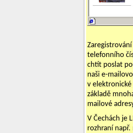
Zaregistrování
telefonního čí
chtít poslat p
naši e-mailovo
v elektronick
základě mnoha 
mailové adres
V Čechách je 
rozhraní např.