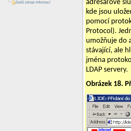
adresářové slu
Další zdroje informací
kde jsou ulože
pomocí protok
Protocol).
Jedn
umožňuje do a
stávající, ale
jména protokol
LDAP servery.
Obrázek 18. P