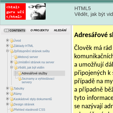
HTML5
Vědět, jak být vi
O PROJEKTU
HLEDÁNÍ
CONTENTS
Adresářové s
Úvod
Základy HTML
Člověk má rád 
Zpřístupnění stránek světu
komunikačních 
Webový server
Umístění stránek na server
a umožňují dál
Vědět, jak být viděn
připojených k
Adresářové služby
Seznamy a vyhledávací
případě na mys
servery
a případně bě
Tabulky
Rámy
tyto informace
Kaskádové styly dokumentů
Design stránek
se nazývají ad
Přehled vlastností CSS