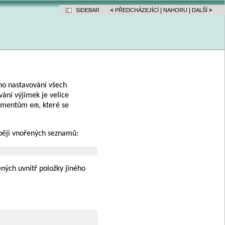
|
|
SIDEBAR
PŘEDCHÁZEJÍCÍ
NAHORU
DALŠÍ
ého nastavování všech
vání výjimek je velice
em
lementům
, které se
běji vnořených seznamů:
ných uvnitř položky jiného