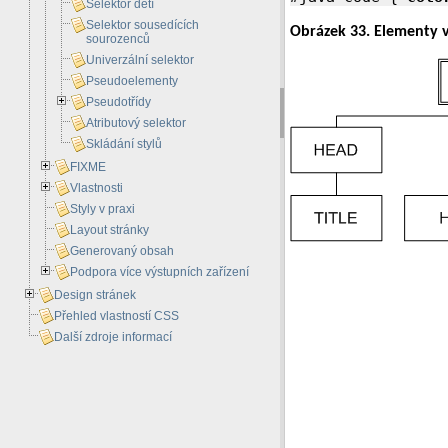
Selektor dětí
Selektor sousedících
Obrázek 33. Elementy 
sourozenců
Univerzální selektor
Pseudoelementy
Pseudotřídy
Atributový selektor
Skládání stylů
FIXME
Vlastnosti
Styly v praxi
Layout stránky
Generovaný obsah
Podpora více výstupních zařízení
Design stránek
Přehled vlastností CSS
Další zdroje informací