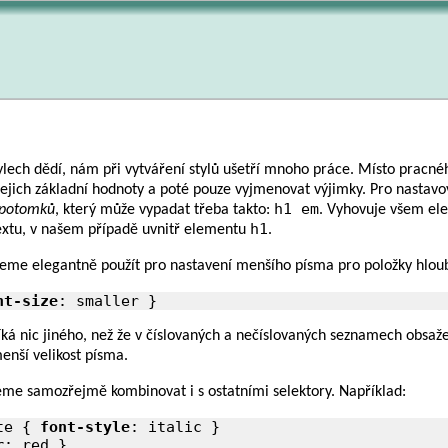
stylech dědí, nám při vytváření stylů ušetří mnoho práce. Místo pracn
t jejich základní hodnoty a poté pouze vyjmenovat výjimky. Pro nastavo
h1 em
 potomků
, který může vypadat třeba takto:
. Vyhovuje všem e
h1
textu, v našem případě uvnitř elementu
.
eme elegantně použít pro nastavení menšího písma pro položky hlou
nt-size
: smaller }
ká nic jiného, než že v číslovaných a nečíslovaných seznamech obsaže
nší velikost písma.
me samozřejmě kombinovat i s ostatními selektory. Například:
te { 
font-style
: italic }

r
: red }