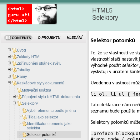
HTML5
Selektory
O PROJEKTU
HLEDÁNÍ
CONTENTS
Selektor potomků
Úvod
To, že se vlastnosti ve 
Základy HTML
vlastností stačí nastavi
Zpřístupnění stránek světu
výhodné použít
selektor
Tabulky
vyskytují v určitém kon
Rámy
Uvedenou vlastnost můž
Kaskádové styly dokumentů
Motivační ukázka
li ol, li ul { 
fo
Připojení stylu k HTML dokumentu
Selektory
Tato deklarace nám neří
Výběr elementu podle jména
seznamu bude použita me
Třída jako selektor
Selektory potomků může
Identifikátor elementu jako
selektor
.preface blockquo
Selektor potomků
#java code { 
colo