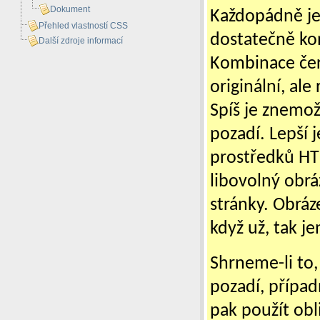
Dokument
Každopádně je 
Přehled vlastností CSS
dostatečně kon
Další zdroje informací
Kombinace čer
originální, ale
Spíš je znemo
pozadí. Lepší 
prostředků HT
libovolný obrá
stránky. Obráz
když už, tak j
Shrneme-li to,
pozadí, případ
pak použít ob