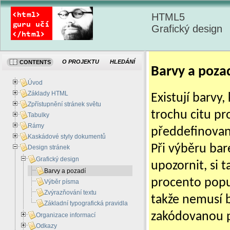
HTML5
Grafický design
O PROJEKTU
HLEDÁNÍ
CONTENTS
Barvy a poza
Úvod
Základy HTML
Existují barvy,
Zpřístupnění stránek světu
trochu citu pro
Tabulky
Rámy
předdefinované
Kaskádové styly dokumentů
Při výběru bar
Design stránek
Grafický design
upozornit, si
Barvy a pozadí
procento popul
Výběr písma
Zvýrazňování textu
takže nemusí b
Základní typografická pravidla
zakódovanou p
Organizace informací
Odkazy