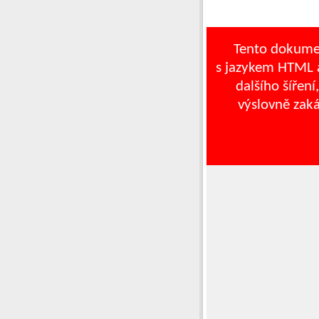
Tento dokume
s jazykem HTML a
dalšího šíření
výslovně zak