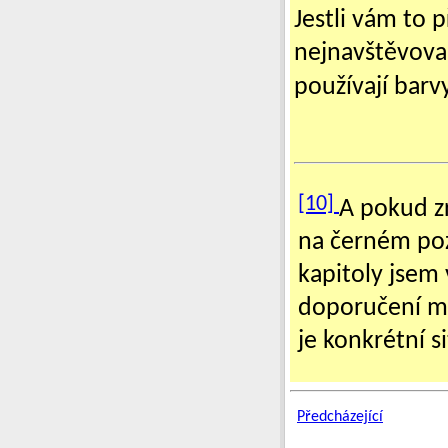
Jestli vám to 
nejnavštěvovan
používají barvy
[10]
A pokud z
na černém poz
kapitoly jsem
doporučení mu
je konkrétní si
Předcházející