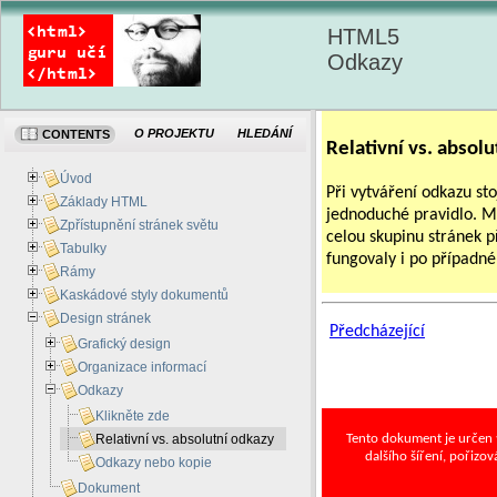
HTML5
Odkazy
O PROJEKTU
HLEDÁNÍ
CONTENTS
Relativní vs. absol
Úvod
Při vytváření odkazu sto
Základy HTML
jednoduché pravidlo. M
Zpřístupnění stránek světu
celou skupinu stránek př
Tabulky
fungovaly i po případné
Rámy
Kaskádové styly dokumentů
Design stránek
Předcházející
Grafický design
Organizace informací
Odkazy
Klikněte zde
Tento dokument je určen
Relativní vs. absolutní odkazy
dalšího šíření, pořizo
Odkazy nebo kopie
Dokument