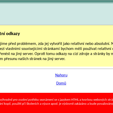
utní odkazy
jíme před problémem, zda jej vytvořit jako relativní nebo absolutní. N
ezi vlastními souvisejícími stránkami bychom měli používat relativn
enést na jiný server. Oproti tomu odkazy na cizí zdroje a stránky by 
m přesunu našich stránek na jiný server.
Nahoru
Domů
výhradně pro osobní potřebu
seznámení se s jazykem HTML a tvorbou webových stránek
vání kopií, použití při školeních a výuce apod. je výslovně zakázáno a bude považován