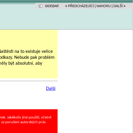
|
|
SIDEBAR
PŘEDCHÁZEJÍCÍ
NAHORU
DALŠÍ
aštěstí na to existuje velice
í odkazy. Nebude pak problém
měly být absolutní, aby
Další
. Jakékoliv jiné použití, včetně
o za porušení autorských práv.