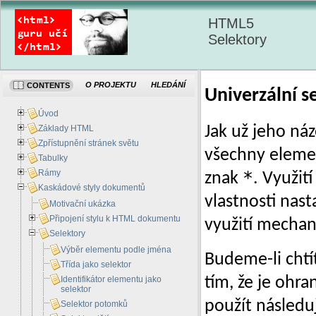
HTML5
Selektory
O PROJEKTU
HLEDÁNÍ
CONTENTS
Univerzální s
Úvod
Jak už jeho ná
Základy HTML
Zpřístupnění stránek světu
všechny elemen
Tabulky
*
Rámy
znak
. Využit
Kaskádové styly dokumentů
vlastnosti nas
Motivační ukázka
Připojení stylu k HTML dokumentu
využití mechan
Selektory
Výběr elementu podle jména
Budeme-li chtí
Třída jako selektor
tím, že je oh
Identifikátor elementu jako
selektor
použít následu
Selektor potomků