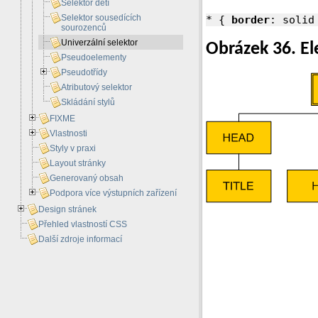
Selektor dětí
Selektor sousedících
* { 
border
: solid
sourozenců
Univerzální selektor
Obrázek 36. E
Pseudoelementy
Pseudotřídy
Atributový selektor
Skládání stylů
FIXME
Vlastnosti
Styly v praxi
Layout stránky
Generovaný obsah
Podpora více výstupních zařízení
Design stránek
Přehled vlastností CSS
Další zdroje informací