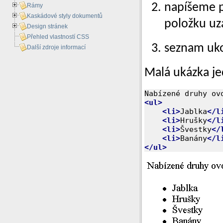
napíšeme p
Rámy
Kaskádové styly dokumentů
položku u
Design stránek
Přehled vlastností CSS
seznam uk
Další zdroje informací
Malá ukázka j
<ul>
<li>
Jablka
</l
<li>
Hrušky
</l
<li>
Švestky
</
<li>
Banány
</l
</ul>