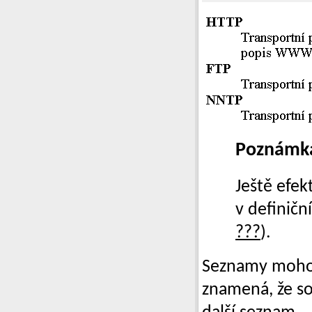
Poznámk
Ještě efek
v definičn
???
).
Seznamy mohou
znamená, že s