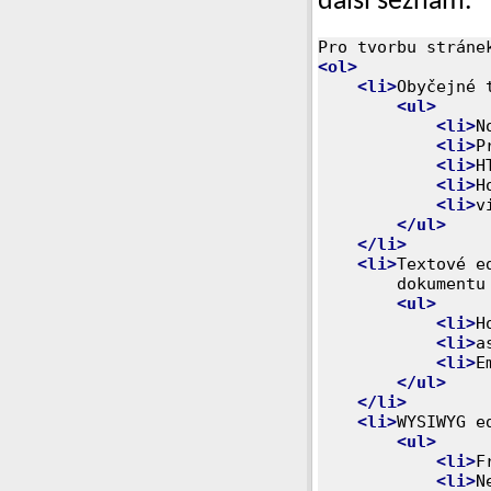
další seznam.
<ol>
<li>
Obyčejné 
<ul>
<li>
N
<li>
P
<li>
H
<li>
H
<li>
v
</ul>
</li>
<li>
Textové e
        dokumentu

<ul>
<li>
H
<li>
a
<li>
E
</ul>
</li>
<li>
WYSIWYG e
<ul>
<li>
F
<li>
N