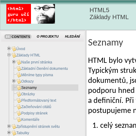
HTML5
Základy HTML
O PROJEKTU
HLEDÁNÍ
CONTENTS
Seznamy
Úvod
Základy HTML
HTML bylo vyt
Naše první stránka
Základní členění dokumentu
Typickým struk
Měníme typy písma
dokumentů, js
Odkazy
Seznamy
podporu hned p
Obrázky
a definiční. P
Předformátovaný text
Začleňování citátů
postupujeme n
Podpisy stránek
Komentáře
celý sezn
Zpřístupnění stránek světu
Tabulky