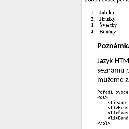
Poznámk
Jazyk HTM
seznamu 
můžeme za
<ol>
<li>
Jabl
<li>
Hruš
<li>
Šves
<li>
</ol>