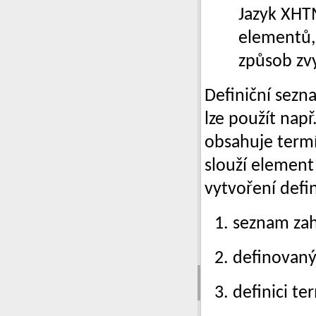
Jazyk XHTM
elementů, 
způsob zv
Definiční sezn
lze použít např
obsahuje termí
slouží elemen
vytvoření defi
seznam za
definovaný
definici t