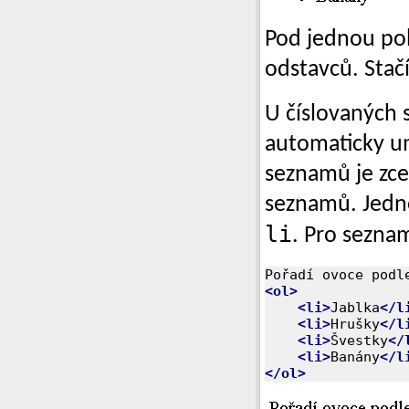
Pod jednou pol
odstavců. Stač
U číslovaných
automaticky um
seznamů je zce
seznamů. Jedno
li
. Pro sezna
<ol>
<li>
Jablka
</l
<li>
Hrušky
</l
<li>
Švestky
</
<li>
Banány
</l
</ol>