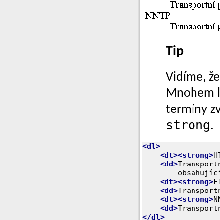
Tip
Vidíme, že
Mnohem lé
termíny z
strong
.
<dl>
<dt>
<strong>
H
<dd>
Transport
        obsahujíc
<dt>
<strong>
F
<dd>
Transport
<dt>
<strong>
N
<dd>
Transport
</dl>