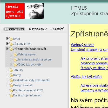
HTML5
Zpřístupnění str
O PROJEKTU
HLEDÁNÍ
CONTENTS
Zpřístupně
Úvod
Základy HTML
Webový server
Zpřístupnění stránek světu
Umístění stránek na se
Webový server
Jak připravit str
Umístění stránek na server
Možnosti přenosu
Vědět, jak být viděn
Stránky ve škole,
Tabulky
Rámy
Vědět, jak být viděn
Kaskádové styly dokumentů
Design stránek
Adresářové služb
Seznamy a vyhled
Přehled vlastností CSS
Další zdroje informací
Na svém počít