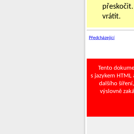
přeskočit
vrátit.
Předcházející
Tento dokume
s jazykem HTML a
dalšího šíření
výslovně zak