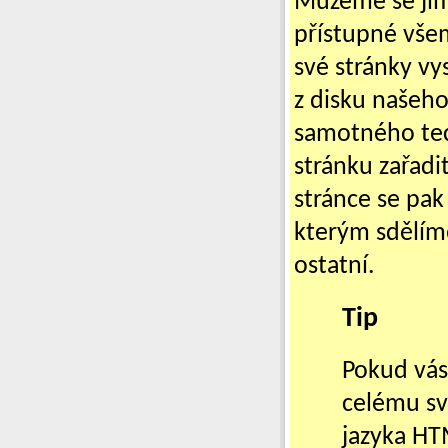
Můžeme se jimi
přístupné všem
své stránky vy
z disku našeh
samotného tec
stránku zařadi
stránce se pak
kterým sdělíme
ostatní.
Tip
Pokud vás
celému svě
jazyka HT